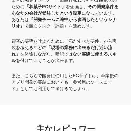
架空の和菓子メーカー、衛藤杜株式会社が販路拡大の
ために
「和菓子ECサイト」
を企画し、
その開発案件を
あなたの会社が受注したという設定
になっています。
あなたは
『開発チームに途中から参画したというシナ
リオ』
で順次タスク（課題）を進めます。
顧客の要望を叶えるために「満たすべき要件」から実
装を考えるなどの
「現場の業務に出来るだけ近い流
れ」
を体験しながら、暗記ではない
実際に使えるスキ
ル
を付けていくことが出来ます。
また、こちらで開発に使用したECサイトは、卒業後の
アプリ開発の実装においても「参考用のソースコー
ド」としても利用して頂けるでしょう。
主なレビュワー